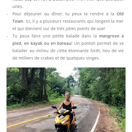
unes.
O
Pour déjeuner ou dîner, tu peux te rendre à la
Old
Town
. Ici, il y a plusieurs restaurants qui longent la mer
N
et qui donnent sur de très jolies points de vue!
S
Tu peux faire une petite balade dans la
mangrove à
pied, en kayak ou en bateau
! Un ponton permet de se
balader au milieu de cette étonnante forêt, lieu de vie
de milliers de crabes et de quelques singes.
E
S
P
R
I
T
B