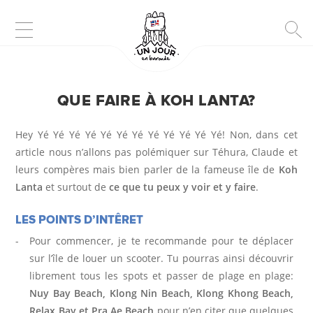
D
QUE FAIRE À KOH LANTA?
E
Hey Yé Yé Yé Yé Yé Yé Yé Yé Yé Yé Yé Yé! Non, dans cet
S
article nous n’allons pas polémiquer sur Téhura, Claude et
leurs compères mais bien parler de la fameuse île de
Koh
T
Lanta
et surtout de
ce que tu peux y voir et y faire
.
I
LES POINTS D’INTÊRET
N
Pour commencer, je te recommande pour te déplacer
A
sur l’île de louer un scooter. Tu pourras ainsi découvrir
librement tous les spots et passer de plage en plage:
T
Nuy Bay Beach, Klong Nin Beach, Klong Khong Beach,
Relax Bay et Pra Ae Beach
pour n’en citer que quelques
I