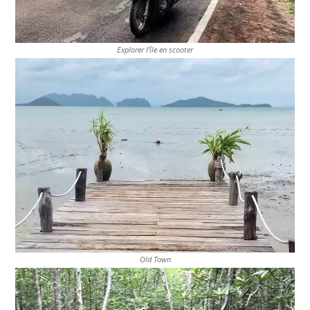
A
R
Explorer l’île en scooter
O
U
D
E
U
R
Old Town
À
P