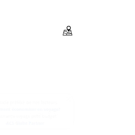
L'article préféré de nos lecteurs
Comment économiser en voyage?
Assurance voyage petit budget
ACS Globe Partner