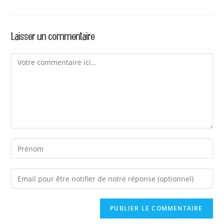
Laisser un commentaire
Comment
Enter
your
email
address