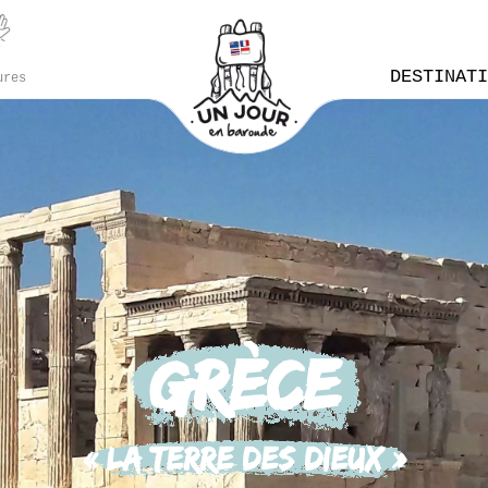
DESTINAT
ures
Grèce
« La terre des Dieux »