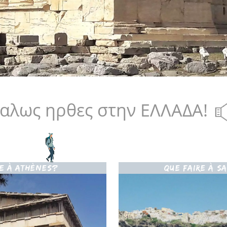
αλως ηρθες στην ΕΛΛΑΔΑ!
RE À ATHÈNES?
QUE FAIRE À S