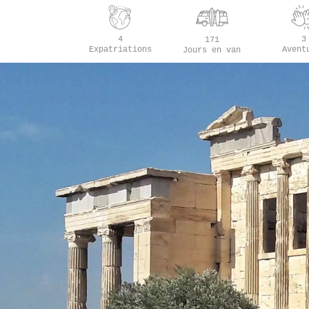
4
3
171
Expatriations
Avent
Jours en van