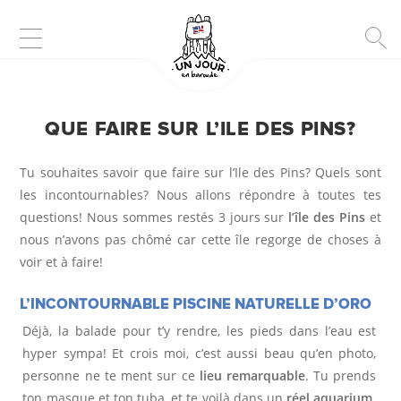
D
QUE FAIRE SUR L’ILE DES PINS?
E
Tu souhaites savoir que faire sur l’Ile des Pins? Quels sont
S
les incontournables? Nous allons répondre à toutes tes
questions! Nous sommes restés 3 jours sur
l’île des Pins
et
T
nous n’avons pas chômé car cette île regorge de choses à
I
voir et à faire!
N
L’INCONTOURNABLE PISCINE NATURELLE D’ORO
A
Déjà, la balade pour t’y rendre, les pieds dans l’eau est
hyper sympa! Et crois moi, c’est aussi beau qu’en photo,
T
personne ne te ment sur ce
lieu remarquable
. Tu prends
ton masque et ton tuba, et te voilà dans un
réel aquarium
.
I