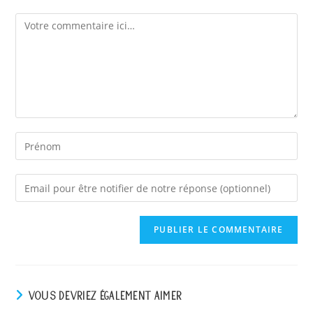
Comment
Enter
your
email
address
to
comment
VOUS DEVRIEZ ÉGALEMENT AIMER