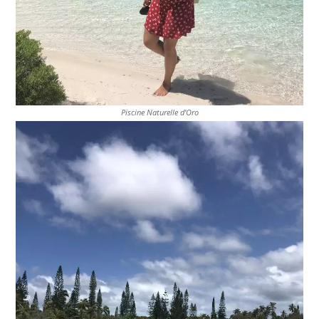
A
R
O
U
Piscine Naturelle d’Oro
D
E
U
R
À
P