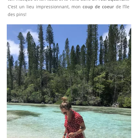
C’est un lieu impressionnant, mon
coup de coeur
de l’île
O
des pins!
N
S
E
S
P
R
I
T
B