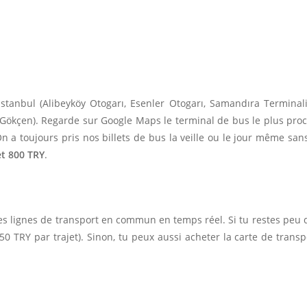
Istanbul (Alibeyköy Otogarı, Esenler Otogarı, Samandıra Terminal
Gökçen). Regarde sur Google Maps le terminal de bus le plus proch
On a toujours pris nos billets de bus la veille ou le jour même sa
et 800 TRY
.
es lignes de transport en commun en temps réel. Si tu restes peu 
0 TRY par trajet). Sinon, tu peux aussi acheter la carte de transpor