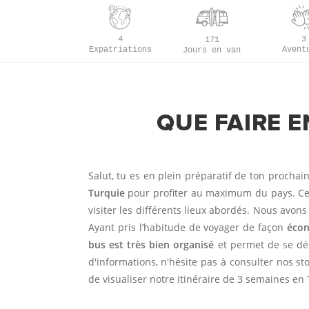
4
3
171
Expatriations
Avent
Jours en van
QUE FAIRE E
Salut, tu es en plein préparatif de ton procha
Turquie
pour profiter au maximum du pays. Cet
visiter les différents lieux abordés. Nous avons
Ayant pris l’habitude de voyager de façon
éco
bus est très bien organisé
et permet de se dép
d'informations, n'hésite pas à consulter nos s
de visualiser notre itinéraire de 3 semaines en