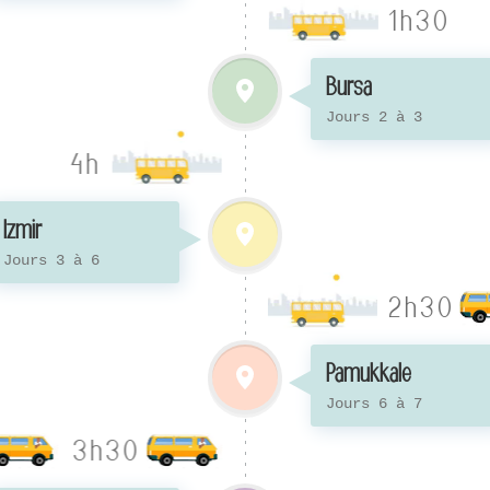
1h30
Bursa
Jours 2 à 3
4h
Izmir
Jours 3 à 6
2h30
Pamukkale
Jours 6 à 7
3h30