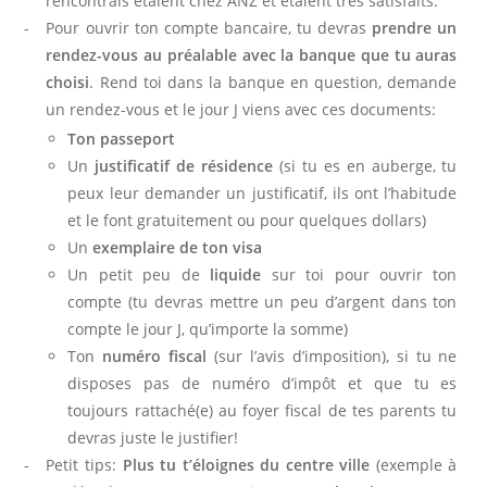
rencontrais étaient chez ANZ et étaient très satisfaits.
Pour ouvrir ton compte bancaire, tu devras
prendre un
A
rendez-vous au préalable avec la banque que tu auras
R
choisi
. Rend toi dans la banque en question, demande
un rendez-vous et le jour J viens avec ces documents:
O
Ton passeport
U
Un
justificatif de résidence
(si tu es en auberge, tu
peux leur demander un justificatif, ils ont l’habitude
D
et le font gratuitement ou pour quelques dollars)
Un
exemplaire de ton visa
E
Un petit peu de
liquide
sur toi pour ouvrir ton
U
compte (tu devras mettre un peu d’argent dans ton
compte le jour J, qu’importe la somme)
R
Ton
numéro fiscal
(sur l’avis d’imposition), si tu ne
disposes pas de numéro d’impôt et que tu es
toujours rattaché(e) au foyer fiscal de tes parents tu
À
devras juste le justifier!
Petit tips:
Plus tu t’éloignes du centre ville
(exemple à
P