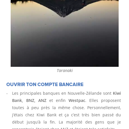
O
N
S
E
S
Taranaki
P
OUVRIR TON COMPTE BANCAIRE
R
Les principales banques en Nouvelle-Zélande sont
Kiwi
Bank, BNZ, ANZ
et enfin
Westpac
. Elles proposent
I
toutes à peu près la même chose. Personnellement,
T
j’étais chez Kiwi Bank et ça c’est très bien passé du
début jusqu’à la fin. La majorité des gens que je
B