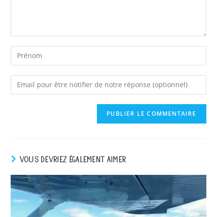
Enter
your
email
address
to
comment
VOUS DEVRIEZ ÉGALEMENT AIMER