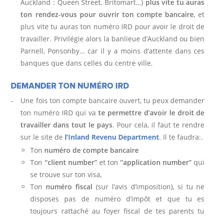
Auckland : Queen Street, Britomart…)
plus vite tu auras
R
ton rendez-vous pour ouvrir ton compte bancaire
, et
plus vite tu auras ton numéro IRD pour avoir le droit de
O
travailler. Privilégie alors la banlieue d’Auckland ou bien
P
Parnell, Ponsonby… car il y a moins d’attente dans ces
banques que dans celles du centre ville.
O
DEMANDER TON NUMÉRO IRD
S
Une fois ton compte bancaire ouvert, tu peux demander
ton numéro IRD qui va
te permettre d’avoir le droit de
travailler dans tout le pays
. Pour cela, il faut te rendre
sur le site de
l’Inland Revenu Department
. Il te faudra:.
Ton
numéro de compte bancaire
Ton
“client number”
et ton
“application number”
qui
se trouve sur ton visa,
Ton
numéro fiscal
(sur l’avis d’imposition), si tu ne
disposes pas de numéro d’impôt et que tu es
toujours rattaché au foyer fiscal de tes parents tu