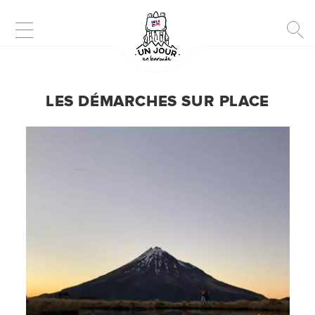
D
LES DÉMARCHES SUR PLACE
E
S
T
I
N
A
T
I