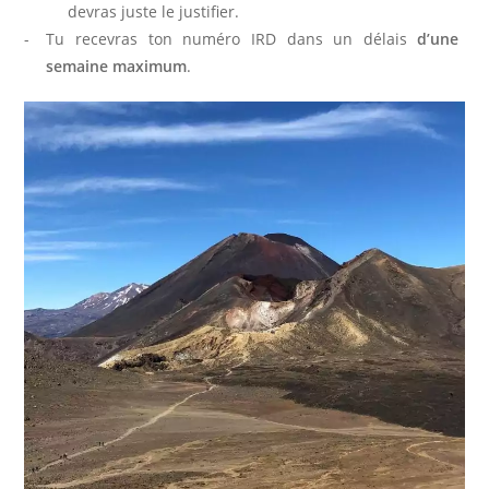
devras juste le justifier.
Tu recevras ton numéro IRD dans un délais
d’une
semaine maximum
.