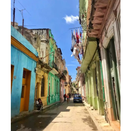
O
N
S
E
S
P
R
I
T
B