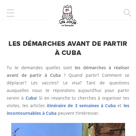
D
LES DÉMARCHES AVANT DE PARTIR
E
À CUBA
S
Tu te demandes quelles sont
les démarches à réaliser
T
avant de partir à Cuba
? Quand partir? Comment se
déplacer? Les vaccins? Le visa? Tant de questions
I
auxquelles nous te répondons aujourd’hui pour partir
serein à
Cuba
! Si en revanche tu cherches à organiser tes
N
visites, les articles
itinéraire de 3 semaines à Cuba
et
les
A
incontournables à Cuba
peuvent t’intéresser.
T
I