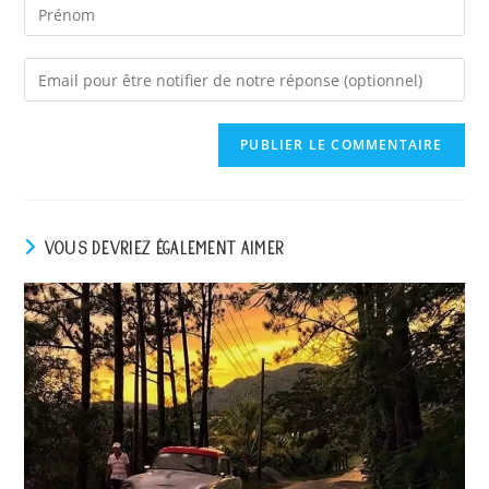
Enter
your
email
address
to
comment
VOUS DEVRIEZ ÉGALEMENT AIMER