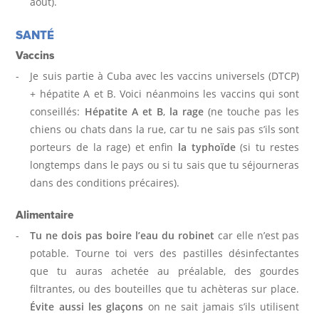
août).
R
SANTÉ
O
Vaccins
P
Je suis partie à Cuba avec les vaccins universels (DTCP)
+ hépatite A et B. Voici néanmoins les vaccins qui sont
O
conseillés:
Hépatite A et B
,
la rage
(ne touche pas les
chiens ou chats dans la rue, car tu ne sais pas s’ils sont
S
porteurs de la rage) et enfin
la typhoïde
(si tu restes
longtemps dans le pays ou si tu sais que tu séjourneras
dans des conditions précaires).
Alimentaire
Tu ne dois pas boire l’eau du robinet
car elle n’est pas
potable. Tourne toi vers des pastilles désinfectantes
que tu auras achetée au préalable, des gourdes
filtrantes, ou des bouteilles que tu achèteras sur place.
Évite aussi les glaçons
on ne sait jamais s’ils utilisent