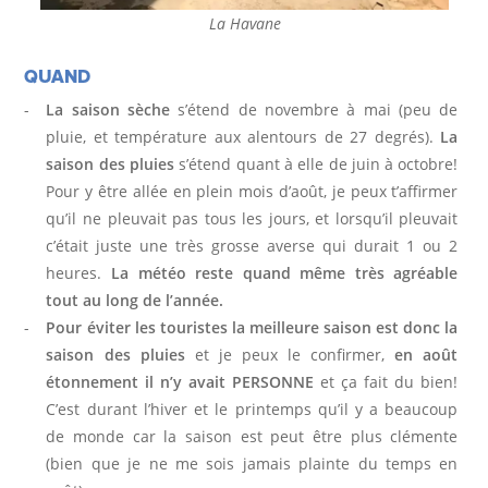
La Havane
A
QUAND
R
La saison sèche
s’étend de novembre à mai (peu de
O
pluie, et température aux alentours de 27 degrés).
La
U
saison des pluies
s’étend quant à elle de juin à octobre!
Pour y être allée en plein mois d’août, je peux t’affirmer
D
qu’il ne pleuvait pas tous les jours, et lorsqu’il pleuvait
c’était juste une très grosse averse qui durait 1 ou 2
E
heures.
La météo reste quand même très agréable
U
tout au long de l’année.
Pour éviter les touristes la meilleure saison est donc la
R
saison des pluies
et je peux le confirmer,
en août
étonnement il n’y avait PERSONNE
et ça fait du bien!
C’est durant l’hiver et le printemps qu’il y a beaucoup
À
de monde car la saison est peut être plus clémente
(bien que je ne me sois jamais plainte du temps en
P