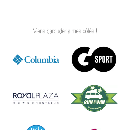
A
R
Viens barouder à mes côtés !
O
U
D
E
U
R
À
P