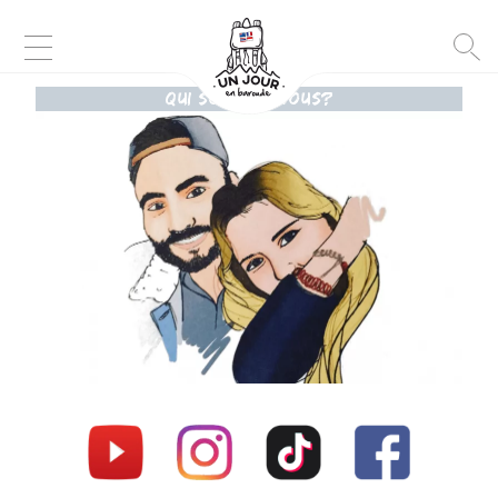
QUI SOMMES-NOUS?
D
E
S
T
I
N
A
T
I